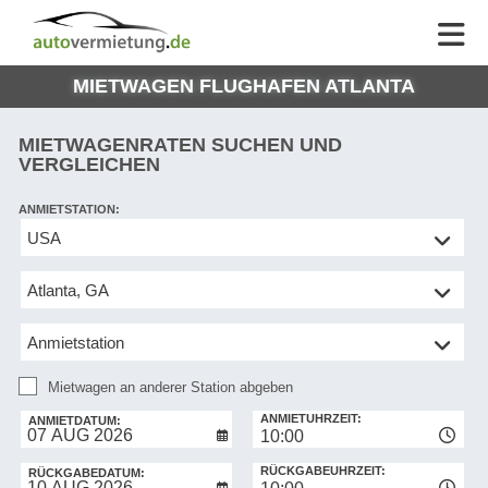
AUTOVERMIETUNG
AUTOVERMIETUNG
HILFE
AUTO
HILFE
EUROPE
MIETWAGEN FLUGHAFEN ATLANTA
MEINE
NG
BUCHUNG
MIETWAGENRATEN SUCHEN UND
VERGLEICHEN
ANMIETSTATION:
Mietwagen
an
anderer
Station
abgeben
Mietwagen an anderer Station abgeben
RÜCKGABESTATION:
ANMIETUHRZEIT:
ANMIETDATUM:
10:00
RÜCKGABEUHRZEIT:
RÜCKGABEDATUM: