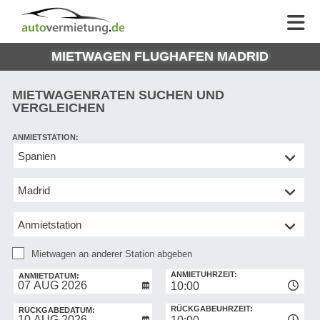
AUTOVERMIETUNG
AUTOVERMIETUNG
HILFE
AUTO
HILFE
EUROPE
MIETWAGEN FLUGHAFEN MADRID
MEINE
NG
BUCHUNG
MIETWAGENRATEN SUCHEN UND
VERGLEICHEN
ANMIETSTATION:
Mietwagen
an
anderer
Station
abgeben
Mietwagen an anderer Station abgeben
RÜCKGABESTATION:
ANMIETUHRZEIT:
ANMIETDATUM:
10:00
RÜCKGABEUHRZEIT:
RÜCKGABEDATUM: