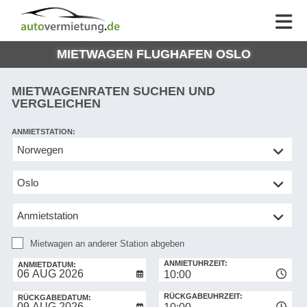
AUTOVERMIETUNG
AUTOVERMIETUNG
HILFE
AUTO
HILFE
EUROPE
MIETWAGEN FLUGHAFEN OSLO
MEINE
NG
BUCHUNG
MIETWAGENRATEN SUCHEN UND
VERGLEICHEN
ANMIETSTATION:
Mietwagen
an
anderer
Station
abgeben
Mietwagen an anderer Station abgeben
RÜCKGABESTATION:
ANMIETUHRZEIT:
ANMIETDATUM:
10:00
RÜCKGABEUHRZEIT:
RÜCKGABEDATUM: