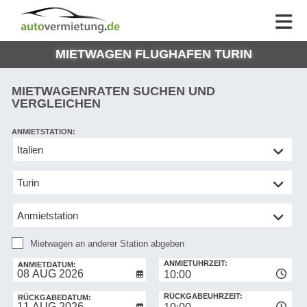
AUTOVERMIETUNG
AUTOVERMIETUNG
HILFE
AUTO
HILFE
EUROPE
MIETWAGEN FLUGHAFEN TURIN
MEINE
NG
BUCHUNG
MIETWAGENRATEN SUCHEN UND
VERGLEICHEN
ANMIETSTATION:
Mietwagen
an
anderer
Station
abgeben
Mietwagen an anderer Station abgeben
RÜCKGABESTATION:
ANMIETUHRZEIT:
ANMIETDATUM:
10:00
RÜCKGABEUHRZEIT:
RÜCKGABEDATUM: