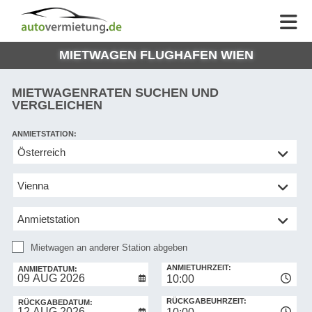
AUTOVERMIETUNG
AUTOVERMIETUNG
HILFE
AUTO
HILFE
EUROPE
MIETWAGEN FLUGHAFEN WIEN
MEINE
NG
BUCHUNG
MIETWAGENRATEN SUCHEN UND
VERGLEICHEN
ANMIETSTATION:
Mietwagen
an
anderer
Station
abgeben
Mietwagen an anderer Station abgeben
RÜCKGABESTATION:
ANMIETUHRZEIT:
ANMIETDATUM:
10:00
RÜCKGABEUHRZEIT:
RÜCKGABEDATUM: