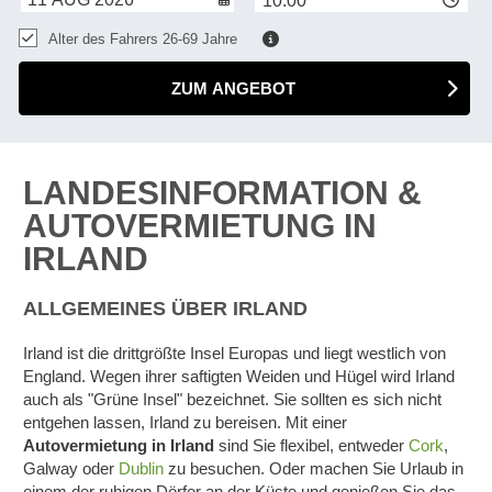
10:00
Alter des Fahrers 26-69 Jahre
ZUM ANGEBOT
LANDESINFORMATION &
AUTOVERMIETUNG IN
IRLAND
ALLGEMEINES ÜBER IRLAND
Irland ist die drittgrößte Insel Europas und liegt westlich von
England. Wegen ihrer saftigten Weiden und Hügel wird Irland
auch als "Grüne Insel" bezeichnet. Sie sollten es sich nicht
entgehen lassen, Irland zu bereisen. Mit einer
Autovermietung in Irland
sind Sie flexibel, entweder
Cork
,
Galway oder
Dublin
zu besuchen. Oder machen Sie Urlaub in
Z
einem der ruhigen Dörfer an der Küste und genießen Sie das