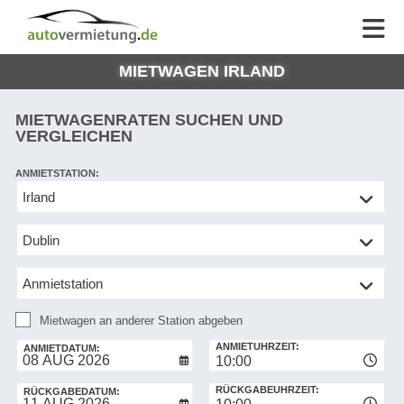
AUTOVERMIETUNG
AUTOVERMIETUNG
HILFE
AUTO
HILFE
EUROPE
MIETWAGEN IRLAND
MEINE
NG
BUCHUNG
MIETWAGENRATEN SUCHEN UND
VERGLEICHEN
ANMIETSTATION:
Mietwagen
an
anderer
Station
abgeben
Mietwagen an anderer Station abgeben
RÜCKGABESTATION:
ANMIETUHRZEIT:
ANMIETDATUM:
10:00
RÜCKGABEUHRZEIT:
RÜCKGABEDATUM: