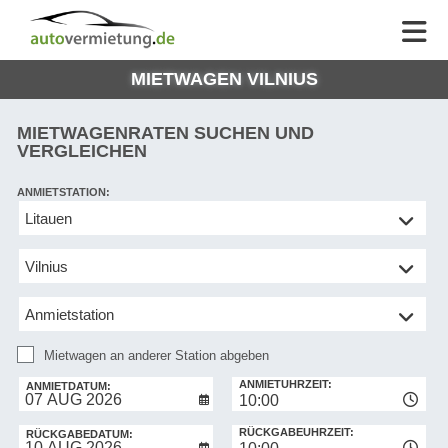
AUTOVERMIETUNG
AUTOVERMIETUNG
HILFE
AUTO
HILFE
EUROPE
MIETWAGEN VILNIUS
MEINE
NG
BUCHUNG
MIETWAGENRATEN SUCHEN UND
VERGLEICHEN
ANMIETSTATION:
Mietwagen
an
anderer
Station
abgeben
Mietwagen an anderer Station abgeben
RÜCKGABESTATION:
ANMIETUHRZEIT:
ANMIETDATUM:
10:00
RÜCKGABEUHRZEIT:
RÜCKGABEDATUM: