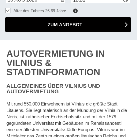
10:00
Alter des Fahrers 26-69 Jahre
ZUM ANGEBOT
AUTOVERMIETUNG IN
VILNIUS &
STADTINFORMATION
ALLGEMEINES ÜBER VILNIUS UND
AUTOVERMIETUNG
Mit rund 550.000 Einwohnern ist Vilnius die größte Stadt
Litauens. Sie liegt malerisch an der Mündung der Vilnia in die
Neris, ist katholischer Erzbischofssitz und mit der 1579
gegründeten Universität mit Gebäuden im Renaissancestil
eine der ältesten Universitätsstädte Europas. Vilnius war im
Mittelalter das Zentrum eines großen litauischen Reichs und
Z