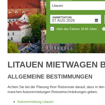
RÜCKGABESTATION:
ANMIETDATUM:
Mietwagen
an
Alter des Fahrers 26-69 Jahre
anderer
Station
abgeben
LITAUEN MIETWAGEN 
ALLGEMEINE BESTIMMUNGEN
Achten Sie bei der Planung Ihrer Reiseroute darauf, dass in d
manchen Autovermietungen Reiseeinschränkungen geben.
Autovermietung Litauen