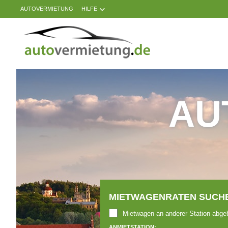
AUTOVERMIETUNG
HILFE
AUTO
EUROPE
AUTOVERMIETUNG
HILFE
AU
MEINE
BUCHUNG
MIETWAGENRATEN SUCHE
Mietwagen an anderer Station abge
ANMIETSTATION: