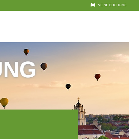
MEINE BUCHUNG
BUCHUNG ANSEHEN,
ÄNDERN, BEZAHLEN,
DRUCKEN ODER
STORNIEREN
UNG
IHRE EMAILADRESSE
VOUCHER-/BUCHUNGSNUMMER
RESERVIERUNG ANSEHEN