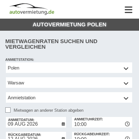
AUTOVERMIETUNG
AUTOVERMIETUNG
HILFE
AUTO
HILFE
EUROPE
AUTOVERMIETUNG POLEN
MEINE
NG
BUCHUNG
MIETWAGENRATEN SUCHEN UND
VERGLEICHEN
ANMIETSTATION:
Mietwagen
an
anderer
Station
abgeben
Mietwagen an anderer Station abgeben
RÜCKGABESTATION:
ANMIETUHRZEIT:
ANMIETDATUM:
10:00
RÜCKGABEUHRZEIT:
RÜCKGABEDATUM: