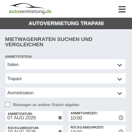
AUTOVERMIETUNG
AUTOVERMIETUNG
HILFE
AUTO
HILFE
EUROPE
AUTOVERMIETUNG TRAPANI
MEINE
NG
BUCHUNG
MIETWAGENRATEN SUCHEN UND
VERGLEICHEN
ANMIETSTATION:
Mietwagen
an
anderer
Station
abgeben
Mietwagen an anderer Station abgeben
RÜCKGABESTATION:
ANMIETUHRZEIT:
ANMIETDATUM:
10:00
RÜCKGABEUHRZEIT:
RÜCKGABEDATUM: