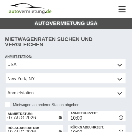
AUTOVERMIETUNG
AUTOVERMIETUNG
HILFE
AUTO
HILFE
EUROPE
AUTOVERMIETUNG USA
MEINE
NG
BUCHUNG
MIETWAGENRATEN SUCHEN UND
VERGLEICHEN
ANMIETSTATION:
Mietwagen
an
anderer
Station
abgeben
Mietwagen an anderer Station abgeben
RÜCKGABESTATION:
ANMIETUHRZEIT:
ANMIETDATUM:
10:00
RÜCKGABEUHRZEIT:
RÜCKGABEDATUM: