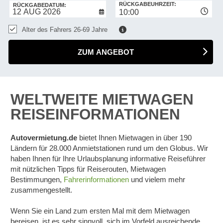
RÜCKGABEUHRZEIT:
RÜCKGABEDATUM:
10:00
Alter des Fahrers 26-69 Jahre
ZUM ANGEBOT
WELTWEITE MIETWAGEN
REISEINFORMATIONEN
Autovermietung.de
bietet Ihnen Mietwagen in über 190
Ländern für 28.000 Anmietstationen rund um den Globus. Wir
haben Ihnen für Ihre Urlaubsplanung informative Reiseführer
mit nützlichen Tipps für Reiserouten, Mietwagen
Bestimmungen,
Fahrerinformationen
und vielem mehr
zusammengestellt.
Wenn Sie ein Land zum ersten Mal mit dem Mietwagen
bereisen, ist es sehr sinnvoll, sich im Vorfeld ausreichende
Z