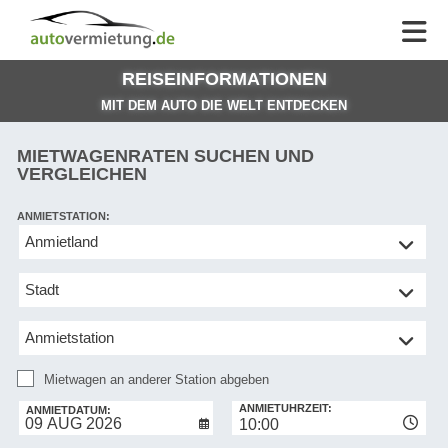
AUTOVERMIETUNG
AUTOVERMIETUNG
HILFE
AUTO
HILFE
EUROPE
REISEINFORMATIONEN
MEINE
NG
BUCHUNG
MIT DEM AUTO DIE WELT ENTDECKEN
MIETWAGENRATEN SUCHEN UND
VERGLEICHEN
ANMIETSTATION:
Mietwagen
an
anderer
Station
abgeben
Mietwagen an anderer Station abgeben
RÜCKGABESTATION:
ANMIETUHRZEIT:
ANMIETDATUM:
10:00