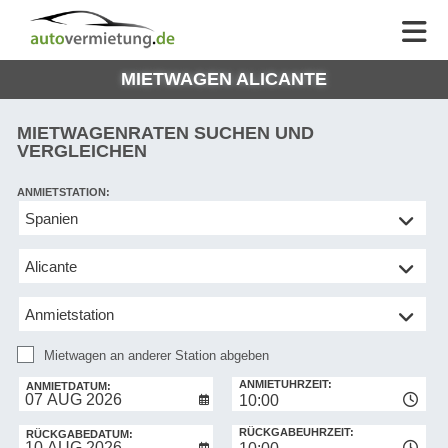
AUTOVERMIETUNG
AUTOVERMIETUNG
HILFE
AUTO
HILFE
EUROPE
MIETWAGEN ALICANTE
MEINE
NG
BUCHUNG
MIETWAGENRATEN SUCHEN UND
VERGLEICHEN
ANMIETSTATION:
Mietwagen
an
anderer
Station
abgeben
Mietwagen an anderer Station abgeben
RÜCKGABESTATION:
ANMIETUHRZEIT:
ANMIETDATUM:
10:00
RÜCKGABEUHRZEIT:
RÜCKGABEDATUM: