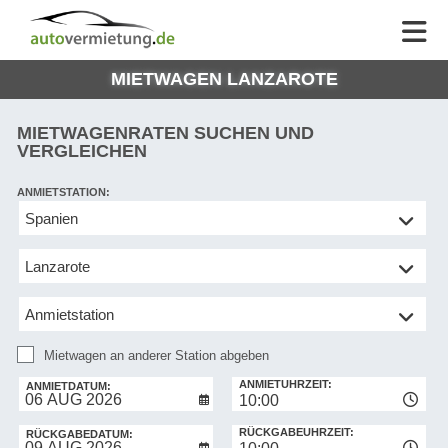
AUTOVERMIETUNG
AUTOVERMIETUNG
HILFE
AUTO
HILFE
EUROPE
MIETWAGEN LANZAROTE
MEINE
NG
BUCHUNG
MIETWAGENRATEN SUCHEN UND
VERGLEICHEN
ANMIETSTATION:
Mietwagen
an
anderer
Station
abgeben
Mietwagen an anderer Station abgeben
RÜCKGABESTATION:
ANMIETUHRZEIT:
ANMIETDATUM:
10:00
RÜCKGABEUHRZEIT:
RÜCKGABEDATUM: