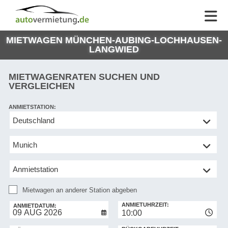
AUTOVERMIETUNG
AUTOVERMIETUNG
HILFE
AUTO
HILFE
EUROPE
MIETWAGEN MÜNCHEN-AUBING-LOCHHAUSEN-
MEINE
NG
LANGWIED
BUCHUNG
MIETWAGENRATEN SUCHEN UND
VERGLEICHEN
ANMIETSTATION:
Mietwagen
an
anderer
Station
abgeben
Mietwagen an anderer Station abgeben
RÜCKGABESTATION:
ANMIETUHRZEIT:
ANMIETDATUM:
10:00