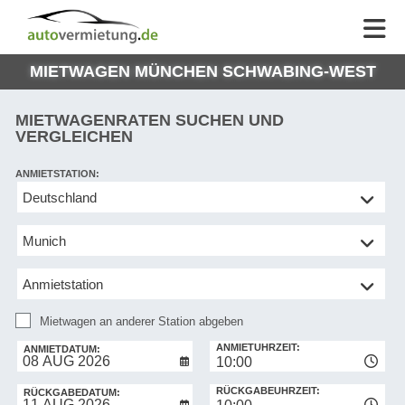
AUTOVERMIETUNG
AUTOVERMIETUNG
HILFE
AUTO
HILFE
EUROPE
MIETWAGEN MÜNCHEN SCHWABING-WEST
MEINE
NG
BUCHUNG
MIETWAGENRATEN SUCHEN UND
VERGLEICHEN
ANMIETSTATION:
Mietwagen
an
anderer
Station
abgeben
Mietwagen an anderer Station abgeben
RÜCKGABESTATION:
ANMIETUHRZEIT:
ANMIETDATUM:
10:00
RÜCKGABEUHRZEIT:
RÜCKGABEDATUM: