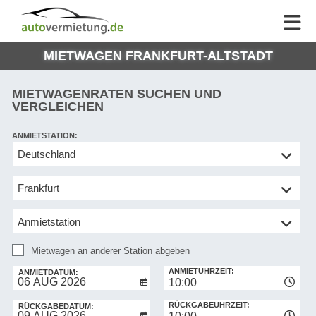
AUTOVERMIETUNG
AUTOVERMIETUNG
HILFE
AUTO
HILFE
EUROPE
MIETWAGEN FRANKFURT-ALTSTADT
MEINE
NG
BUCHUNG
MIETWAGENRATEN SUCHEN UND
VERGLEICHEN
ANMIETSTATION:
Mietwagen
an
anderer
Station
abgeben
Mietwagen an anderer Station abgeben
RÜCKGABESTATION:
ANMIETUHRZEIT:
ANMIETDATUM:
10:00
RÜCKGABEUHRZEIT:
RÜCKGABEDATUM: