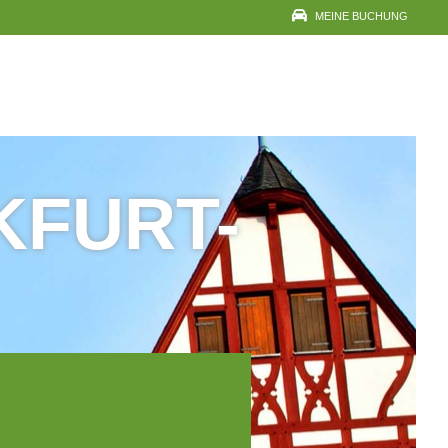
MEINE BUCHUNG
BUCHUNG ANSEHEN,
ÄNDERN, BEZAHLEN,
DRUCKEN ODER
STORNIEREN
KFURT-
IHRE EMAILADRESSE
VOUCHER-/BUCHUNGSNUMMER
RESERVIERUNG ANSEHEN