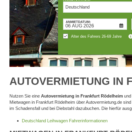
RÜCKGABESTATION:
ANMIETDATUM:
Mietwagen
an
Alter des Fahrers 26-69 Jahre
anderer
Station
abgeben
AUTOVERMIETUNG IN 
Nutzen Sie eine
Autovermietung in Frankfurt Rödelheim
und 
Mietwagen in Frankfurt Rödelheim über Autovermietung.de sind 
im Schadensfall und bei Diebstahl dazubuchen. Die hierfür aus
Deutschland Leihwagen Fahrerinformationen