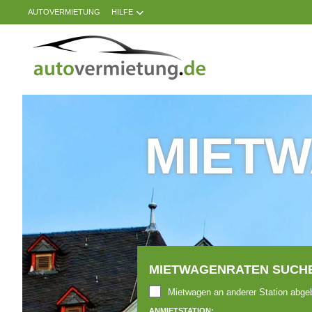
AUTOVERMIETUNG
HILFE
AUTO
EUROPE
AUTOVERMIETUNG
HILFE
MIETW
MEINE
BUCHUNG
MIETWAGENRATEN SUCHE
Mietwagen an anderer Station abge
ANMIETSTATION: