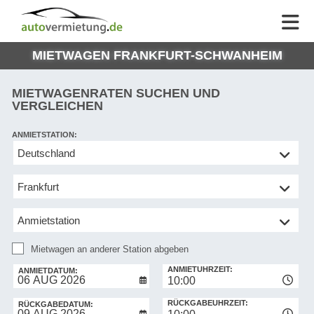
AUTOVERMIETUNG
AUTOVERMIETUNG
HILFE
AUTO
HILFE
EUROPE
MIETWAGEN FRANKFURT-SCHWANHEIM
MEINE
NG
BUCHUNG
MIETWAGENRATEN SUCHEN UND
VERGLEICHEN
ANMIETSTATION:
Mietwagen
an
anderer
Station
abgeben
Mietwagen an anderer Station abgeben
RÜCKGABESTATION:
ANMIETUHRZEIT:
ANMIETDATUM:
10:00
RÜCKGABEUHRZEIT:
RÜCKGABEDATUM: