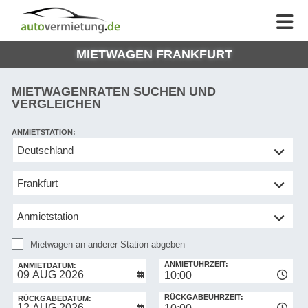
AUTOVERMIETUNG
AUTOVERMIETUNG
HILFE
AUTO
HILFE
EUROPE
MIETWAGEN FRANKFURT
MEINE
NG
BUCHUNG
MIETWAGENRATEN SUCHEN UND
VERGLEICHEN
ANMIETSTATION:
Mietwagen
an
anderer
Station
abgeben
Mietwagen an anderer Station abgeben
RÜCKGABESTATION:
ANMIETUHRZEIT:
ANMIETDATUM:
10:00
RÜCKGABEUHRZEIT:
RÜCKGABEDATUM: